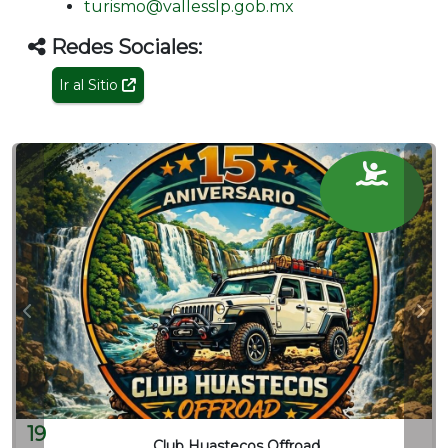
turismo@vallesslp.gob.mx
Redes Sociales:
Ir al Sitio
19
Club Huastecos Offroad