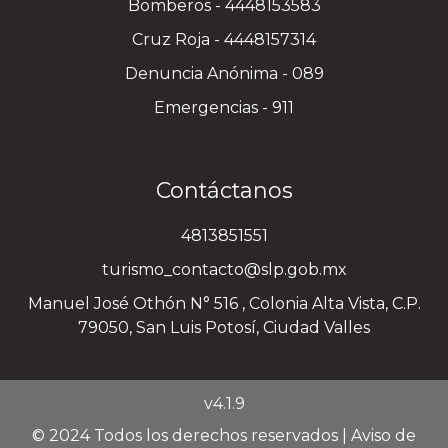
Bomberos - 4448153583
Cruz Roja - 4448157314
Denuncia Anónima - 089
Emergencias - 911
Contáctanos
4813851551
turismo_contacto@slp.gob.mx
Manuel José Othón N° 516 , Colonia Alta Vista, C.P.
79050, San Luis Potosí, Ciudad Valles
v4.1.9
© 2024 Todos los derechos reservados |
Aviso de