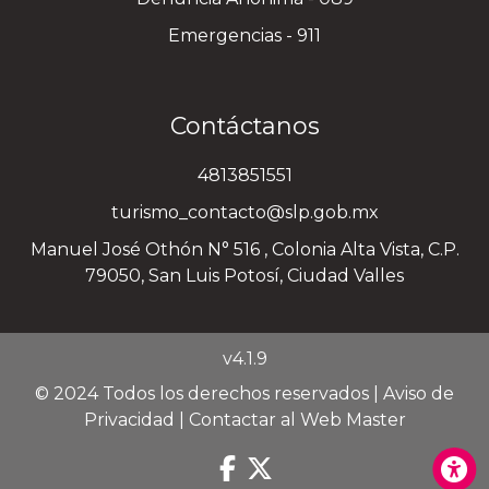
Emergencias - 911
Contáctanos
4813851551
turismo_contacto@slp.gob.mx
Manuel José Othón N° 516 , Colonia Alta Vista, C.P.
79050, San Luis Potosí, Ciudad Valles
v4.1.9
© 2024 Todos los derechos reservados |
Aviso de
Privacidad
|
Contactar al Web Master