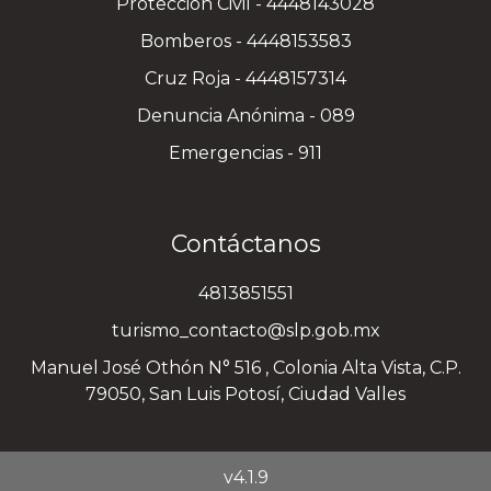
Protección Civil - 4448143028
Bomberos - 4448153583
Cruz Roja - 4448157314
Denuncia Anónima - 089
Emergencias - 911
Contáctanos
4813851551
turismo_contacto@slp.gob.mx
Manuel José Othón N° 516 , Colonia Alta Vista, C.P.
79050, San Luis Potosí, Ciudad Valles
v4.1.9