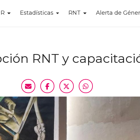
UR
Estadísticas
RNT
Alerta de Géne
pción RNT y capacitació